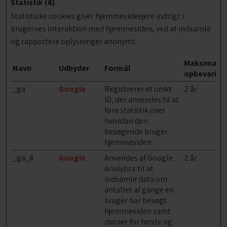
Statistik (6)
Statistiske cookies giver hjemmesideejere indsigt i
brugernes interaktion med hjemmesiden, ved at indsamle
og rapportere oplysninger anonymt.
Maksimal
Navn
Udbyder
Formål
opbevaring
_ga
Google
Registrerer et unikt
2 år
ID, der anvendes til at
føre statistik over
hvordan den
besøgende bruger
hjemmesiden.
_ga_#
Google
Anvendes af Google
2 år
Analytics til at
indsamle data om
antallet af gange en
bruger har besøgt
hjemmesiden samt
datoer for første og