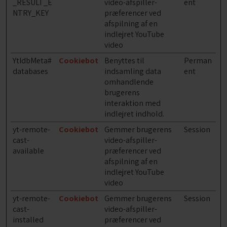
_RESULT_E
video-afspiller-
ent
NTRY_KEY
præferencer ved
afspilning af en
indlejret YouTube
video
YtIdbMeta#
Cookiebot
Benyttes til
Perman
databases
indsamling data
ent
omhandlende
brugerens
interaktion med
indlejret indhold.
yt-remote-
Cookiebot
Gemmer brugerens
Session
cast-
video-afspiller-
available
præferencer ved
afspilning af en
indlejret YouTube
video
yt-remote-
Cookiebot
Gemmer brugerens
Session
cast-
video-afspiller-
installed
præferencer ved