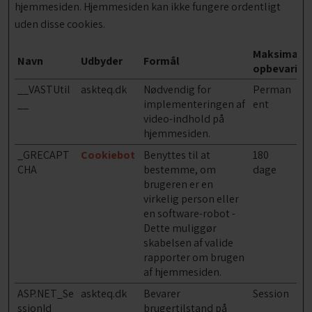
hjemmesiden. Hjemmesiden kan ikke fungere ordentligt
uden disse cookies.
Maksimal
Navn
Udbyder
Formål
opbevaring
__VASTUtil
askteq.dk
Nødvendig for
Perman
__
implementeringen af
ent
video-indhold på
hjemmesiden.
_GRECAPT
Cookiebot
Benyttes til at
180
CHA
bestemme, om
dage
brugeren er en
virkelig person eller
en software-robot -
Dette muliggør
skabelsen af valide
rapporter om brugen
af hjemmesiden.
ASP.NET_Se
askteq.dk
Bevarer
Session
ssionId
brugertilstand på