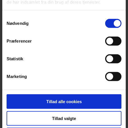
de har indsamlet fra din brug af deres tjenester.
nextId
YouTube
Benyttes til
Session
indsamling data
Samtykkevalg
omhandlende
Nødvendig
brugerens
interaktion med
indlejret indhold.
Præferencer
rc::f
Cookiebot
Afventer
Perman
ent
Statistik
remote_sid
YouTube
Nødvendig for
Session
implementeringen
og funtionaliteten af
Marketing
YouTube video-
indhold på
hjemmesiden.
requests
YouTube
Benyttes til
Session
Tillad alle cookies
indsamling data
omhandlende
Tillad valgte
brugerens
interaktion med