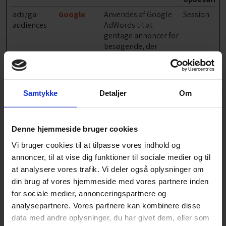
ads/ga-
Google
Anvendes af Google
Session
audiences
AdWords til at
gentage annoncer for
besøgende, der
sandsynligvis vil
konvertere til kunder
baseret på den
besøgendes
Samtykke
Detaljer
Om
onlineadfærd på
tværs af websteder.
LAST_RESU
YouTube
Benyttes til
Session
Denne hjemmeside bruger cookies
LT_ENTRY_
indsamling data
Vi bruger cookies til at tilpasse vores indhold og
KEY
omhandlende
brugerens
annoncer, til at vise dig funktioner til sociale medier og til
interaktion med
at analysere vores trafik. Vi deler også oplysninger om
indlejret indhold.
din brug af vores hjemmeside med vores partnere inden
for sociale medier, annonceringspartnere og
LogsDataba
Cookiebot
Afventer
Perman
seV2:V#||Lo
ent
analysepartnere. Vores partnere kan kombinere disse
gsRequests
data med andre oplysninger, du har givet dem, eller som
Store