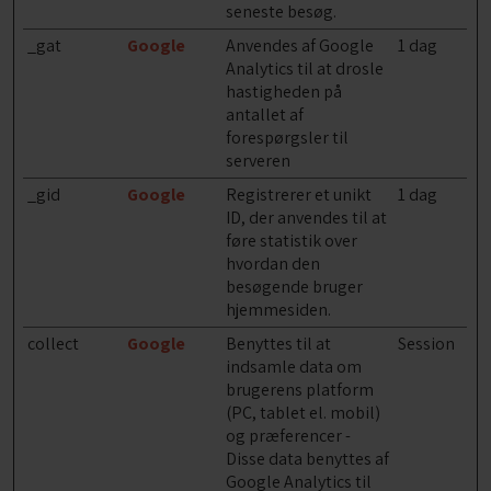
seneste besøg.
_gat
Google
Anvendes af Google
1 dag
Analytics til at drosle
hastigheden på
antallet af
forespørgsler til
serveren
_gid
Google
Registrerer et unikt
1 dag
ID, der anvendes til at
føre statistik over
hvordan den
besøgende bruger
hjemmesiden.
collect
Google
Benyttes til at
Session
indsamle data om
brugerens platform
(PC, tablet el. mobil)
og præferencer -
Disse data benyttes af
Google Analytics til