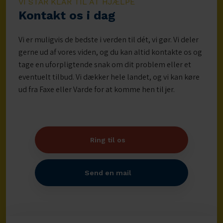
VI STÅR KLAR TIL AT HJÆLPE
Kontakt os i dag
Vi er muligvis de bedste i verden til dét, vi gør. Vi deler
gerne ud af vores viden, og du kan altid kontakte os og
tage en uforpligtende snak om dit problem eller et
eventuelt tilbud. Vi dækker hele landet, og vi kan køre
ud fra Faxe eller Varde for at komme hen til jer.
Ring til os
Send en mail