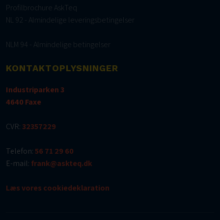
Profilbrochure AskTeq
NL 92 - Almindelige leveringsbetingelser
NLM 94 - Almindelige betingelser
KONTAKTOPLYSNINGER
​Industriparken 3
​4640 Faxe
​CVR​:
32357229
Telefon:
56 71 29 60
E-mail:
frank@askteq.dk
Læs vores cookie​deklaration