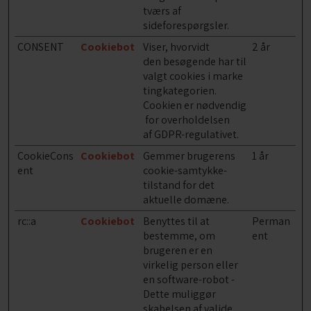
tværs af
sideforespørgsler.
CONSENT
Cookiebot
Viser, hvorvidt
2 år
den besøgende har til
valgt cookies i marke
tingkategorien.
Cookien er nødvendig
for overholdelsen
af GDPR-regulativet.
CookieCons
Cookiebot
Gemmer brugerens
1 år
ent
cookie-samtykke-
tilstand for det
aktuelle domæne.
rc::a
Cookiebot
Benyttes til at
Perman
bestemme, om
ent
brugeren er en
virkelig person eller
en software-robot -
Dette muliggør
skabelsen af valide