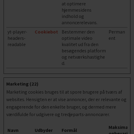
at optimere
hjemmesidens
indhold og
annoncerelevans.
yt-player-
Cookiebot
Bestemmer den
Perman
headers-
optimale video
ent
readable
kvalitet ud fra den
besøgendes platform
og netværkshastighe
d.
Marketing (22)
Marketing cookies bruges til at spore brugere på tværs af
websites. Hensigten er at vise annoncer, der er relevante og
engagerende for den enkelte bruger, og dermed mere
værdifulde for udgivere og tredjeparts-annoncører.
Maksimal
Navn
Udbyder
Formål
opbevaring