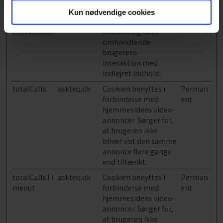
indlejret indhold.
Kun nødvendige cookies
TESTCOOKI
YouTube
Benyttes til
1 dag
ESENABLED
indsamling data
omhandlende
brugerens
interaktion med
indlejret indhold.
totalCalls
askteq.dk
Cookien benyttes i
Perman
forbindelse med
ent
hjemmesidens video-
annoncer. Sørger for,
at brugeren ikke
bliver vist den samme
annonce flere gange
end tiltænkt.
totalCallsTi
askteq.dk
Cookien benyttes i
Perman
meout
forbindelse med
ent
hjemmesidens video-
annoncer. Sørger for,
at brugeren ikke