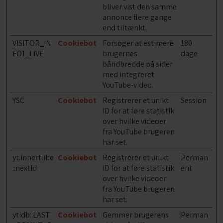
bliver vist den samme
annonce flere gange
end tiltænkt.
VISITOR_IN
Cookiebot
Forsøger at estimere
180
FO1_LIVE
brugernes
dage
båndbredde på sider
med integreret
YouTube-video.
YSC
Cookiebot
Registrerer et unikt
Session
ID for at føre statistik
over hvilke videoer
fra YouTube brugeren
har set.
yt.innertube
Cookiebot
Registrerer et unikt
Perman
::nextId
ID for at føre statistik
ent
over hvilke videoer
fra YouTube brugeren
har set.
ytidb::LAST
Cookiebot
Gemmer brugerens
Perman